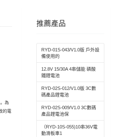
推薦產品
RYD-01S-043/V1.0版 戶外設
備使用的
12.8V 15/30A 4串儲能 磷酸
鐵鋰電池
RYD-02S-012/V1.0版 3C數
碼產品鋰電池
板。為
RYD-02S-009/V1.0 3C數碼
致的電
產品鋰電池保
（RYD-10S-055)10串36V電
動滑板車1