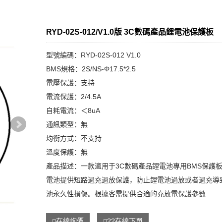
RYD-02S-012/V1.0版 3C數碼產品鋰電池保護板
型號編碼：RYD-02S-012 V1.0
BMS規格：2S/NS-Φ17.5*2.5
電壓保護：支持
電流保護：2/4.5A
自耗電流：＜8uA
通訊類型：無
均衡方式：不支持
溫度保護：無
產品描述：一款適用于3C數碼產品鋰電池專用BMS保護
電池提供短路過充過放保護，防止鋰電池過放或者過充導
池永久性損傷。根據客需提供合適的充放電保護參數
在線詢價
??在線下單