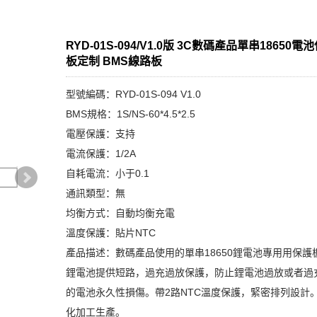
RYD-01S-094/V1.0版 3C數碼產品單串18650電
板定制 BMS線路板
型號編碼：RYD-01S-094 V1.0
BMS規格：1S/NS-60*4.5*2.5
電壓保護：支持
電流保護：1/2A
自耗電流：小于0.1
通訊類型：無
均衡方式：自動均衡充電
溫度保護：貼片NTC
產品描述：數碼產品使用的單串18650鋰電池專用用保護
鋰電池提供短路，過充過放保護，防止鋰電池過放或者過
的電池永久性損傷。帶2路NTC溫度保護，緊密排列設計
化加工生產。