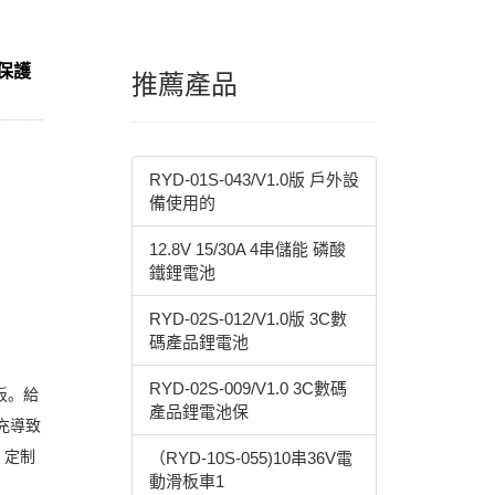
池保護
推薦產品
RYD-01S-043/V1.0版 戶外設
備使用的
12.8V 15/30A 4串儲能 磷酸
鐵鋰電池
RYD-02S-012/V1.0版 3C數
碼產品鋰電池
RYD-02S-009/V1.0 3C數碼
板。給
產品鋰電池保
充導致
。定制
（RYD-10S-055)10串36V電
動滑板車1