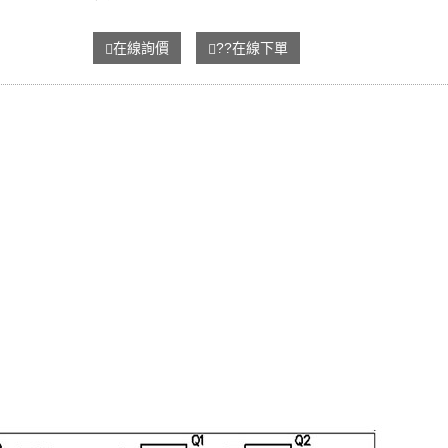
在線詢價
??在線下單