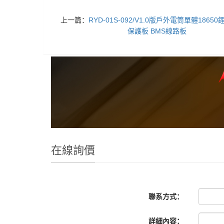
上一篇：
RYD-01S-092/V1.0版戶外電筒單體1865
保護板 BMS線路板
在線詢價
聯系方式：
詳細內容：