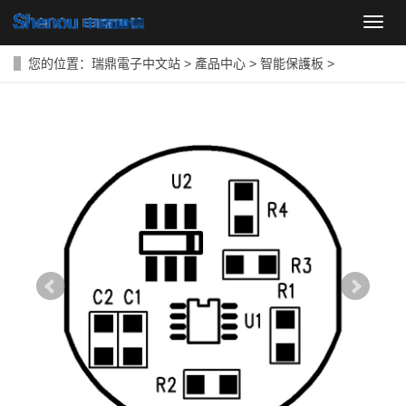
導
航
菜
您的位置：
瑞鼎電子中文站
>
產品中心
>
智能保護板
>
單