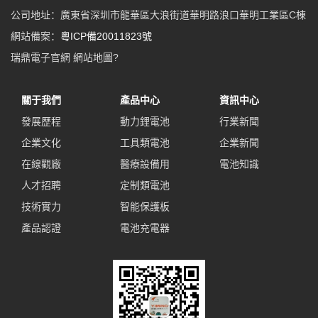
公司地址：廣東省深圳市龍華區大浪街道華明路浪口華明工業區C棟
網站備案：
粵ICP備20011823號
瑞鼎電子官網
網站地圖
?
關于我們
產品中心
資訊中心
發展歷程
動力鋰電池
行業新聞
企業文化
工具類電池
企業新聞
在線觀廠
醫療設備用
電池知識
人才招聘
定制類電池
技術實力
智能保護板
產品認證
電池充電器