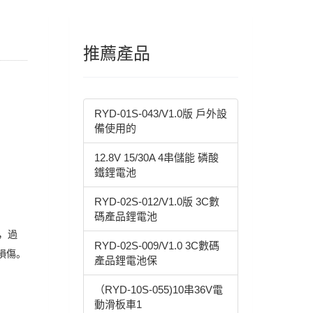
推薦產品
RYD-01S-043/V1.0版 戶外設
備使用的
12.8V 15/30A 4串儲能 磷酸
鐵鋰電池
RYD-02S-012/V1.0版 3C數
碼產品鋰電池
，過
RYD-02S-009/V1.0 3C數碼
損傷。
產品鋰電池保
（RYD-10S-055)10串36V電
動滑板車1