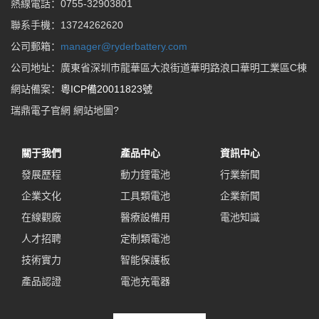
熱線電話：0755-32903801
聯系手機：13724262620
公司郵箱：
manager@ryderbattery.com
公司地址：廣東省深圳市龍華區大浪街道華明路浪口華明工業區C棟
網站備案：
粵ICP備20011823號
瑞鼎電子官網
網站地圖
?
關于我們
產品中心
資訊中心
發展歷程
動力鋰電池
行業新聞
企業文化
工具類電池
企業新聞
在線觀廠
醫療設備用
電池知識
人才招聘
定制類電池
技術實力
智能保護板
產品認證
電池充電器