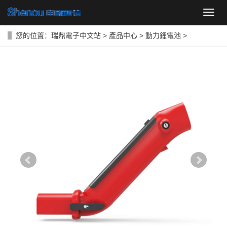
導
航
菜
您的位置：
瑞鼎電子中文站
>
產品中心
>
動力鋰電池
>
單