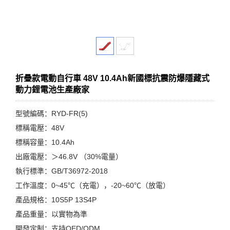
折疊款電動自行車 48V 10.4Ah新國標抗震防爆隱藏式
動力鋰電池生產廠家
型號編碼：RYD-FR(5)
標稱電壓：48V
標稱容量：10.4Ah
出廠電壓：＞46.8V （30%電量）
執行標準：GB/T36972-2018
工作溫度：0~45℃（充電），-20~60℃（放電）
產品規格：10S5P 13S4P
產品重量：以實物為準
開發定制：支持OED/ODM