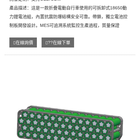
產品描述：這是一款折疊電動自行車使用的可拆卸式18650動
力鋰電池組，內置抗震防爆結構安全可靠。帶鎖，獨立電池控
制板開發設計。MES可追溯系統監控生產過程，質量保證
在線詢價
??在線下單