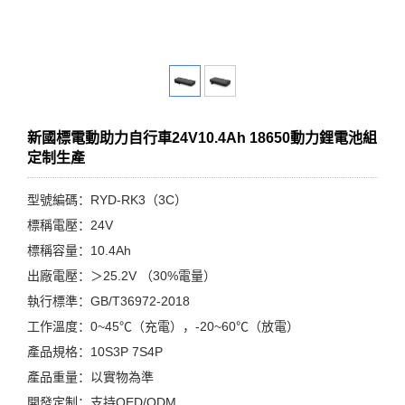
新國標電動助力自行車24V10.4Ah 18650動力鋰電池組
定制生產
型號編碼：RYD-RK3（3C）
標稱電壓：24V
標稱容量：10.4Ah
出廠電壓：＞25.2V （30%電量）
執行標準：GB/T36972-2018
工作溫度：0~45℃（充電），-20~60℃（放電）
產品規格：10S3P 7S4P
產品重量：以實物為準
開發定制：支持OED/ODM