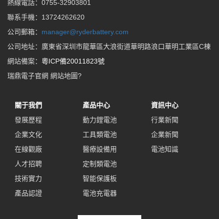
熱線電話：0755-32903801
聯系手機：13724262620
公司郵箱：
manager@ryderbattery.com
公司地址：廣東省深圳市龍華區大浪街道華明路浪口華明工業區C棟
網站備案：
粵ICP備20011823號
瑞鼎電子官網
網站地圖
?
關于我們
產品中心
資訊中心
發展歷程
動力鋰電池
行業新聞
企業文化
工具類電池
企業新聞
在線觀廠
醫療設備用
電池知識
人才招聘
定制類電池
技術實力
智能保護板
產品認證
電池充電器