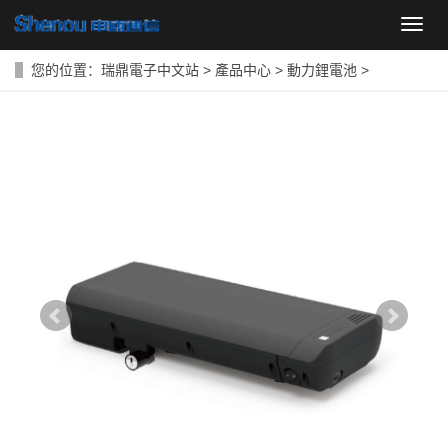
導
航
菜
您的位置：
瑞鼎電子中文站
>
產品中心
>
動力鋰電池
>
單