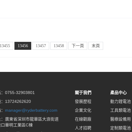
13455
13456
13457
13458
下一頁
末頁
0755-32903801
關于我們
產品中心
13724262620
發展歷程
動力鋰電池
箱：
manager@ryderbattery.com
企業文化
工具類電池
址：廣東省深圳市龍華區大浪街道
在線觀廠
醫療設備用
浪口華明工業區C棟
人才招聘
定制類電池