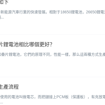
如下
新能源汽車行業的快速發展。相對于18650鋰電池，26650鋰電
..
疊片鋰電池相比哪個更好？
和疊片鋰電池，它們的原理不同，性能一樣，那么這兩種方式生
生產流程
接使用的電池叫做電芯，而把鏈接上PCM板（保護板），有充放
.