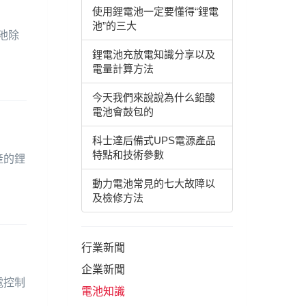
使用鋰電池一定要懂得“鋰電
池”的三大
池除
鋰電池充放電知識分享以及
電量計算方法
今天我們來說說為什么鉛酸
電池會鼓包的
科士達后備式UPS電源產品
特點和技術參數
產的鋰
動力電池常見的七大故障以
及檢修方法
行業新聞
企業新聞
電控制
電池知識