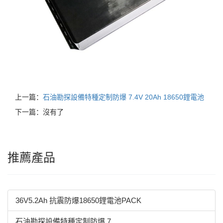
上一篇：
石油勘探設備特種定制防爆 7.4V 20Ah 18650鋰電池
下一篇：沒有了
推薦產品
36V5.2Ah 抗震防爆18650鋰電池PACK
石油勘探設備特種定制防爆 7.