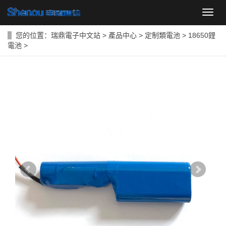
導
航
菜
您的位置：
瑞鼎電子中文站
>
產品中心
>
定制類電池
>
18650鋰
單
電池
>