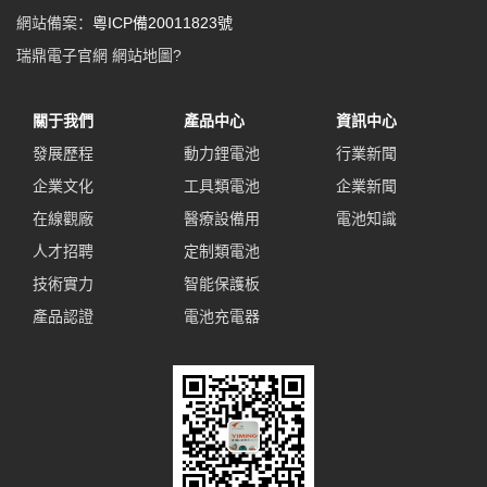
網站備案：
粵ICP備20011823號
瑞鼎電子官網
網站地圖
?
關于我們
產品中心
資訊中心
發展歷程
動力鋰電池
行業新聞
企業文化
工具類電池
企業新聞
在線觀廠
醫療設備用
電池知識
人才招聘
定制類電池
技術實力
智能保護板
產品認證
電池充電器