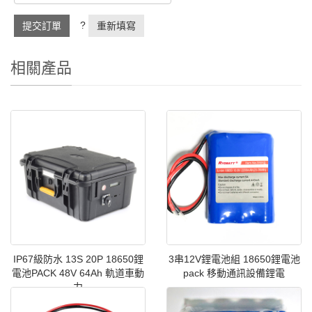
?
提交訂單
重新填寫
相關產品
IP67級防水 13S 20P 18650鋰
3串12V鋰電池組 18650鋰電池
電池PACK 48V 64Ah 軌道車動
pack 移動通訊設備鋰電
力