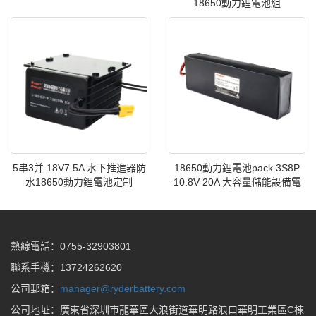
18650動力鋰電池組
5串3并 18V7.5A 水下推進器防
18650動力鋰電池pack 3S8P
水18650動力鋰電池定制
10.8V 20A 大容量儲能設備電
熱線電話：0755-32903801
聯系手機：13724262620
公司郵箱：
manager@ryderbattery.com
公司地址：廣東省深圳市龍華區大浪街道華明路浪口華明工業區C棟