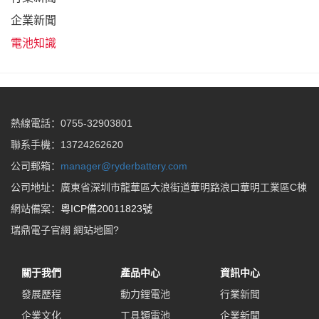
企業新聞
電池知識
熱線電話：0755-32903801
聯系手機：13724262620
公司郵箱：
manager@ryderbattery.com
公司地址：廣東省深圳市龍華區大浪街道華明路浪口華明工業區C棟
網站備案：
粵ICP備20011823號
瑞鼎電子官網
網站地圖
?
關于我們
產品中心
資訊中心
發展歷程
動力鋰電池
行業新聞
企業文化
工具類電池
企業新聞