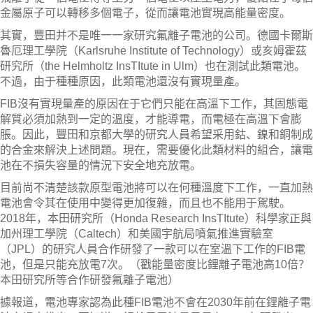
金屬原子可以轉移多個電子，從而讓電池實現高能量密度。
其實，豐田并不是唯一一家研究氟離子電池的公司。德國卡爾斯
魯厄理工學院（Karlsruhe Ins
ti
tu
te
of Technology）或亥姆霍茲
研究所（the Helmholtz Ins
TI
tute in Ulm）也在測試此類電池。
不過，由于種種原因，此類電池還沒有實現量產。
FIB沒有實現量產的原因在于它們只能在高溫下工作，其固態電
解質必須加熱到一定的溫度，才能導電，而電極在高溫下會膨
脹。因此，豐田和京都大學的研究人員希望采用鈷、鎳和銅制成
的合金來解決上述問題。現在，需要優化此類材料的組合，讓電
池在不損失容量的情況下安全地充放電。
目前尚不清楚該款原型電池將可以在何種溫度下工作，一直加熱
電池會令其在使用中變得更加復雜，而且也不能用于駕駛。
2018年，本田研究所（Honda Research Ins
TI
tute）科學家正與
加州理工學院（Caltech）和美國宇航局噴氣推進實驗室
（JPL）的研究人員合作研發了一款可以在室溫下工作的FIB電
池，但是只能充放電7次。（戳能量密度比鋰離子電池高10倍？
本田研究所等合作研發氟離子電池）
據報道，電池專家認為此種FIB電池不會在2030年前在鋰離子電