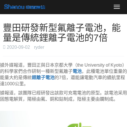
導
航
菜
單
豐田研發新型氟離子電池，能
量是傳統鋰離子電池的7倍
2020-09-02
ryder
據外媒報道，豐田正與日本京都大學（the Unive
rs
ity of Kyoto）
的科學家們合作研制一種新型氟離子
電池
，此種電池單位重量的
能量大約是傳統
鋰離子電池
的7倍，還能讓電動汽車的續航里程
達1000公里。
據報道，該團隊已經研發出該款可充電電池的原型。該電池采用
固態電解質，陽極由氟、銅和鈷制成，陰極主要由鑭制成。