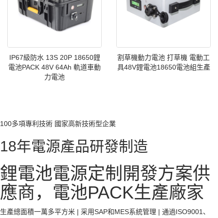
IP67級防水 13S 20P 18650鋰
割草機動力電池 打草機 電動工
電池PACK 48V 64Ah 軌道車動
具48V鋰電池18650電池組生產
力電池
100多項專利技術 國家高新技術型企業
18年電源產品研發制造
鋰電池電源定制開發方案供
應商，電池PACK生產廠家
生產總面積一萬多平方米 | 采用SAP和MES系統管理 | 通過ISO9001、