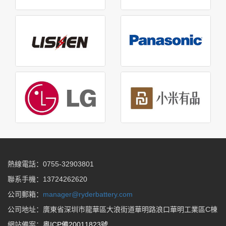
熱線電話：0755-32903801
聯系手機：13724262620
公司郵箱：
manager@ryderbattery.com
公司地址：廣東省深圳市龍華區大浪街道華明路浪口華明工業區C棟
網站備案：
粵ICP備20011823號