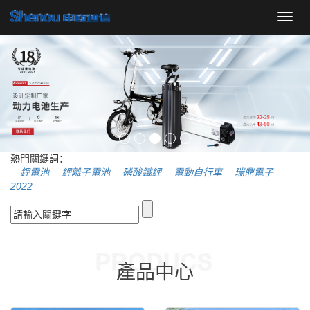
導
航
菜
單
熱門關鍵詞：
鋰電池
鋰離子電池
磷酸鐵鋰
電動自行車
瑞鼎電子
2022
產品中心