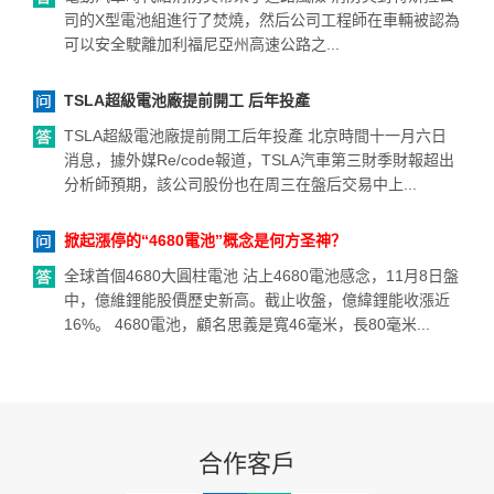
司的X型電池組進行了焚燒，然后公司工程師在車輛被認為
可以安全駛離加利福尼亞州高速公路之...
TSLA超級電池廠提前開工 后年投產
TSLA超級電池廠提前開工后年投產 北京時間十一月六日
消息，據外媒Re/code報道，TSLA汽車第三財季財報超出
分析師預期，該公司股份也在周三在盤后交易中上...
掀起漲停的“4680電池”概念是何方圣神？
全球首個4680大圓柱電池 沾上4680電池感念，11月8日盤
中，億維鋰能股價歷史新高。截止收盤，億緯鋰能收漲近
16%。 4680電池，顧名思義是寬46毫米，長80毫米...
合作客戶