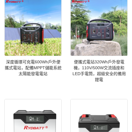
深度循環可充電600Wh戶外便
便攜式電站320Wh戶外發電
攜式電站，配備MPPT儲能系統
機，110V/500W交流插座和
太陽能發電電站
LED手電筒，超級安全的備用
鋰電