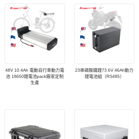
48V 10.4Ah 電動自行車動力電
23串磷酸鐵鋰73.6V 46Ah動力
池 18650鋰電池pack廠家定制
鋰電池組（RS485）
生產