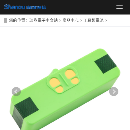
導
航
菜
您的位置：
瑞鼎電子中文站
>
產品中心
>
工具類電池
>
單