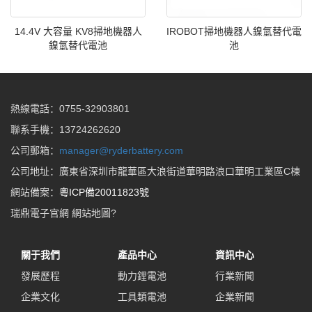
14.4V 大容量 KV8掃地機器人
IROBOT掃地機器人鎳氫替代電
鎳氫替代電池
池
熱線電話：0755-32903801
聯系手機：13724262620
公司郵箱：
manager@ryderbattery.com
公司地址：廣東省深圳市龍華區大浪街道華明路浪口華明工業區C棟
網站備案：
粵ICP備20011823號
瑞鼎電子官網
網站地圖
?
關于我們
產品中心
資訊中心
發展歷程
動力鋰電池
行業新聞
企業文化
工具類電池
企業新聞